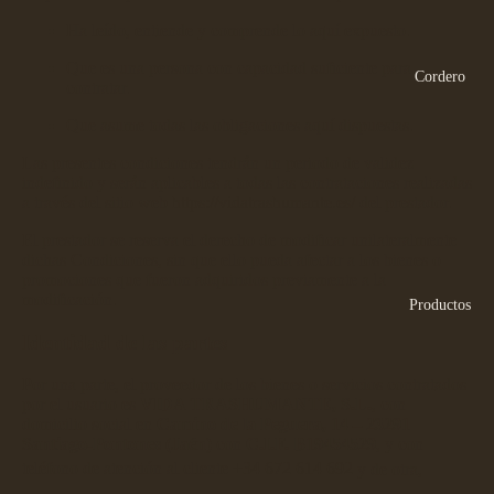
Ha leído, entiende y comprende lo aquí expuesto.
Que es una persona con capacidad suficiente para
Cordero
contratar.
Que asume todas las obligaciones aquí dispuestas.
Las presentes condiciones tendrán un periodo de validez
indefinido y serán aplicables a todas las contrataciones realizadas
a través del sitio web
https://vidatrashumante.es/
del prestador.
El prestador se reserva el derecho de modificar unilateralmente
dichas Condiciones, sin que ello pueda afectar a los bienes o
promociones que fueron adquiridos previamente a la
modificación.
Productos
Identidad de las partes
Por una parte, el proveedor de los bienes o servicios contratados
por el usuario es
VIDA TRASHUMANTE, S.L.
, con
domicilio social en
Camino de la Peguera, 14 – 23291
Santiago-Pontones (Jaén)
con
C.I.F. B19454529
, y con
te
léfono de atención al cliente
+34 672 614 692
y de otra,