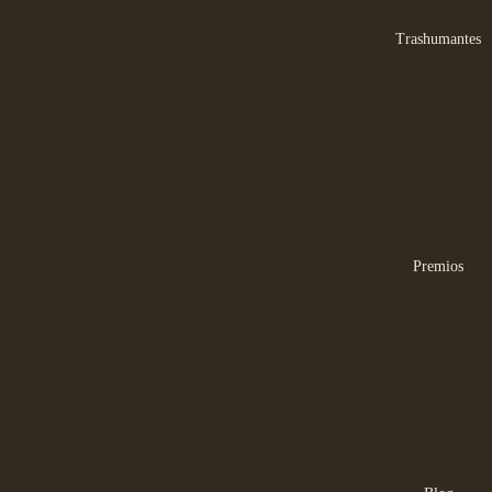
El usuario, registrado en el sitio web mediante un nombre de
usuario y contraseña, sobre los que tiene responsabilidad plena
Trashumantes
de uso y custodia, siendo responsable d
e la veracidad de los
datos personales facilitados al prestador.
Objeto del Contrato
El presente contrato tiene por objeto regular la relación
contractual de compra venta nacida entre el prestador y el
usuario en el momento en que éste acepta durante el proceso de
contratación online la casilla correspondiente.
La relación contractual de compraventa conlleva la entrega, a
Premios
cambio de un precio determinado y públicamente expuesto a
través del sitio web, de un producto o servicio concreto.
PROCEDIMIENTO DE CONTRATACIÓN
El procedimiento de contratación únicamente podrá ser realizado
en el idioma castellano. En caso de que pudiera llevarse a cabo
en otro idioma será indic
ado antes de iniciar el procedimiento de
contratación.
El usuario para poder acceder a los servicios ofrecidos por el