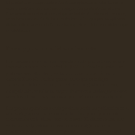
El prestador se compromete a que dichas aplicaciones estén libres de
virus o cualquier otro contenido maligno que
pueda afectar el buen
funci
onamiento del equipo en el que se instale. Asimismo el prestador,
no se hace responsable de los usos distintos a los que puedan aplicarse
dichas aplicaciones o a la falta de los requisitos mínimos de sistema que
s
e establezca
n.
Precio y plazo de validez de la oferta
Los precios que se indican respecto a cada produ
cto incluyen el
Impuesto sobre el Valor
Añadido (IVA) u otros impuestos que
pudieran ser aplicables y en todo caso
se expresarán en la
moneda Euro (€)
. Dichos gastos, salvo que se indique
expresamente lo contrario, no incluyen los gastos de envío,
manipulación, env
oltorio, seguro de envíos o cualesquiera otros
servicios adicionales y anexos a
l producto o servicio adquirido.
Los precios
aplicables a cada producto serán los publicados en el
sitio web y aplicados de forma automática por el proceso de
contratación en l
a última fase del mismo. El cliente asume que
en todo caso la val
oración económica de algunos de los
productos podrá variar en tiempo real. En todo caso esto será