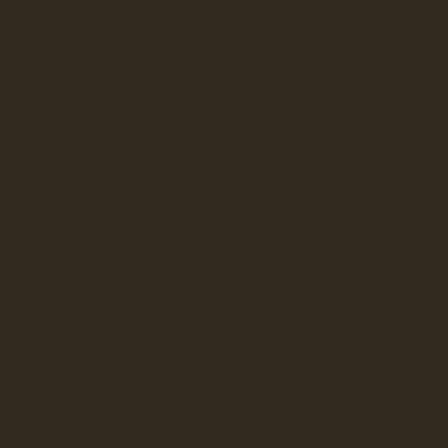
Entrega de pedidos
La entrega de los pedidos se
realizará en el domicilio de entrega
designado libremente por
el usuario. De tal forma, el
prestador
no asume r
esponsabilidad alguna por cuando la entrega del
producto o servicio no llegue a realizarse como
consec
uencia de
que los datos facilitados por el usuario sean falsos, inexactos o
incompletos o cuando la entrega no pueda efectuar
se por causas
ajenas a la emp
resa
de envíos, asignada para tal efecto, como lo
es la ausencia del destinatario.
Sin perjuicio de lo anterior el prestador deberá adoptar las medidas
exigidas a un comerciante diligente para que la e
ntrega pueda efectuarse
en el tiempo acordado, y de no ser así, lo antes posible, a satisfacción
del remitente como del destinatario
, por lo que no podrá imputarse
responsabilidad alguna en contra del prestador.
En caso de que la contratación no conlleve la entrega física de ningún
tipo de producto y que sean directamente descargadas del
sitio w
eb, el
prestado
r informará previamente al usuario respecto al procedimiento
que debe seguir para realizar dicha descarga.