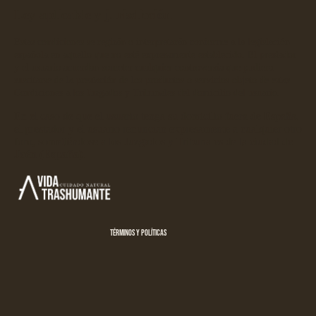
Ley aplicable y jurisdicción
Estas condiciones se regirán o interpretarán conforme a la legislación
española en aquello que no esté expresamente establecido. El prestador
y el usuario acuerdan someter cualquier controversia que pudiera
suscitarse de la prestación de los productos o servicios objeto de estas
Condiciones a los Juzgados y Tribunales del domicilio del usuario.
En el caso de que el usuario tenga su domicilio fuera de España,
el prestador y el usuario renuncian expresamente a cualquier otro
Política de privacidad
foro, sometiéndose a los Juzgados y Tribunales de la ciudad de
Política de reembolso
Jaén (España)
.
Términos del servicio
Política de envío
Aviso legal
Términos y políticas