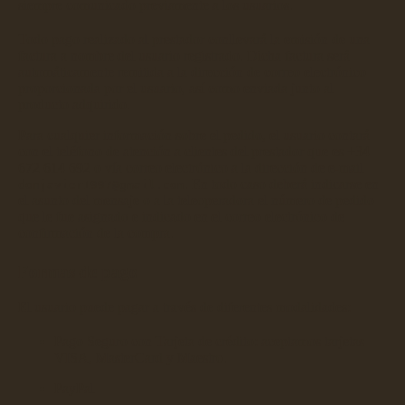
siempre comunicado previamente a los usuarios.
Todo pago realizado
al prestador conllevará la emisión de una
factura a nombre del usuario registrado. Dicha factura será
automáticamente remitida a la dirección de correo electrónico
proporcionada por el usuario, así como enviada junto al
producto adquirido.
Para cualqu
ier información sobre el pedido, el usuario contará
con el teléfono de atención a clientes del prestador que es
+34
672 614 692
o vía correo electrónico a la dirección de e-mail
. En todo caso deberá indicarse en
donjavier1997@gmail.com
el asunto del mensaje o a la teleoperadora el número de pedido
que le fue
asignado e indicado en el correo electrónico de
confirmación de la compra.
Formas de pago
El usuario puede pagar a través de diferentes modalidades:
Pago Seguro con Tarjeta de crédito: aceptamos
tarjetas
VISA, MasterCard y Maestro.
PayPal