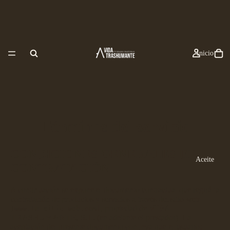
Inicio
Términos del servicio
CONDICIONES GENERALES DE
Aceite
CONTRATACIÓN
A continuación se expone el documento contractual que regirá la
contratación de productos y servicios a través del sitio web
, propiedad de
VIDA
[www.tu-sitio-web.com]
TRASHUMANTE, S.L.
(en adelante el prestador). La
aceptación del presente documento conlleva que el usuario: