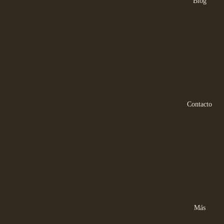
Blog
prestador, deberá darse de alta a través del sitio web mediante la
creación de una cuenta de usuario. Para ello, el usuario d
eberá
proporcionar de manera libre y voluntaria los datos personales
que le serán requeridos.
El usuario seleccionará un nombre de usuario y una contraseña,
comprometiéndose a hacer uso diligente de los m
ismos, y no
ponerlos a disposición de terceros, así como a comunicar al
prestador la pérdida o robo de los mismos o del posible acceso
por un tercero no autorizado, de tal forma que éste proceda al
bloqueo inmediato.
Contacto
Una vez ha sido creada la cuenta de usuario, se informa que de
conformidad con lo exigido por el art. 27 de la Ley 34/2002 de
Servicios de la Sociedad de la Información y del Comer
cio
Electrónico, el procedimient
o de contratación seguirá los
siguientes pasos:
En todo caso la plataforma de contratación del prestador
informará al
usuario, una vez finalizado el procedimiento de
contratación, vía correo ele
ctrónico respecto a todas la
s
características, precio, formas de transporte, fecha de
Más
contratación y estimación de entrega del producto o
servicio
contratado.